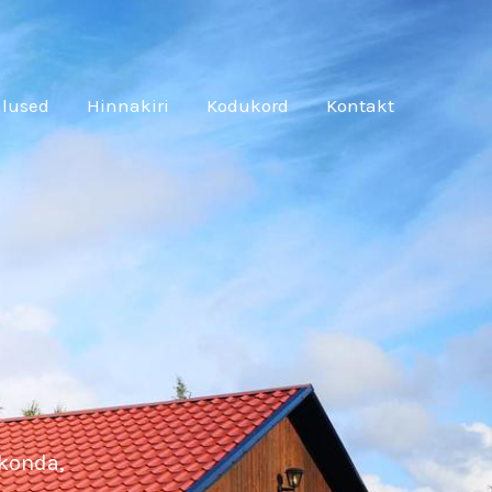
lused
Hinnakiri
Kodukord
Kontakt
s
skonda,