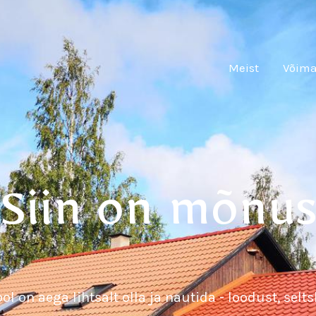
Meist
Võima
Siin on mõnu
ol on aega lihtsalt olla ja nautida - loodust, selt