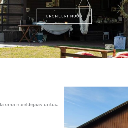
BRONEERI NÜÜD
a oma meeldejääv üritus.