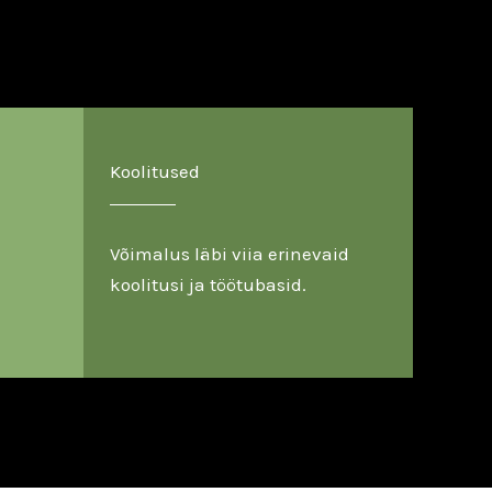
Koolitused
Võimalus läbi viia erinevaid
koolitusi ja töötubasid.