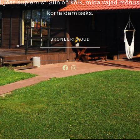
, jões suplemist. Siin on kõik, mida vajad mõnus
korraldamiseks.
BRONEERI NÜÜD