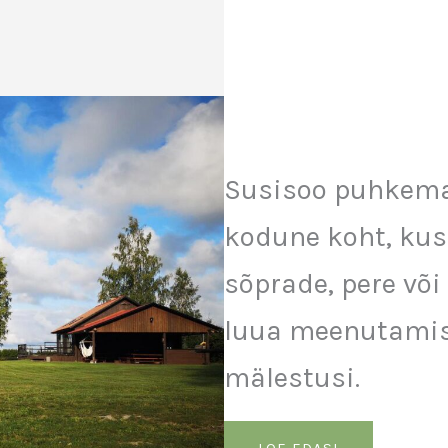
Susisoo puhkemaj
kodune koht, kus
sõprade, pere või
luua meenutamis
mälestusi.