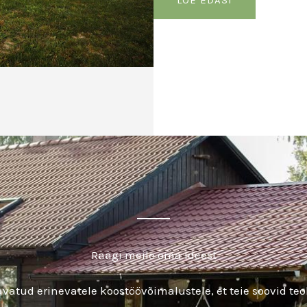
LOE EDASI
Räägi meile oma ideest
vatud erinevatele koostöövõimalustele, et teie soovid teo