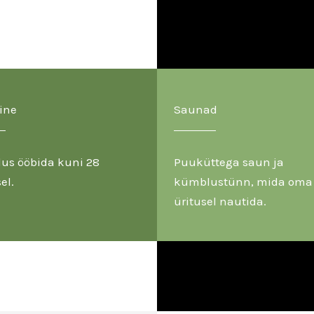
ine
Saunad
us ööbida kuni 28
Puuküttega saun ja
el.
kümblustünn, mida oma
üritusel nautida.