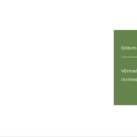
Ööbim
Võimal
inimes