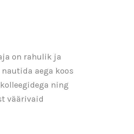
a on rahulik ja
 nautida aega koos
 kolleegidega ning
t väärivaid