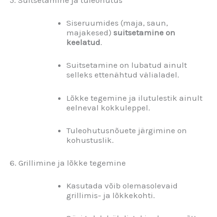
5. Suitsetamine ja tuleohutus
Siseruumides (maja, saun,
majakesed)
suitsetamine on
keelatud
.
Suitsetamine on lubatud ainult
selleks ettenähtud välialadel.
Lõkke tegemine ja ilutulestik ainult
eelneval kokkuleppel.
Tuleohutusnõuete järgimine on
kohustuslik.
6. Grillimine ja lõkke tegemine
Kasutada võib olemasolevaid
grillimis- ja lõkkekohti.