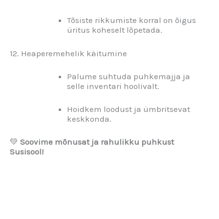
Tõsiste rikkumiste korral on õigus
üritus koheselt lõpetada.
12. Heaperemehelik käitumine
Palume suhtuda puhkemajja ja
selle inventari hoolivalt.
Hoidkem loodust ja ümbritsevat
keskkonda.
💚
Soovime mõnusat ja rahulikku puhkust
Susisool!