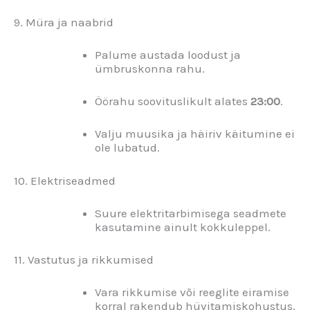
9. Müra ja naabrid
Palume austada loodust ja
ümbruskonna rahu.
Öörahu soovituslikult alates
23:00
.
Valju muusika ja häiriv käitumine ei
ole lubatud.
10. Elektriseadmed
Suure elektritarbimisega seadmete
kasutamine ainult kokkuleppel.
11. Vastutus ja rikkumised
Vara rikkumise või reeglite eiramise
korral rakendub hüvitamiskohustus.