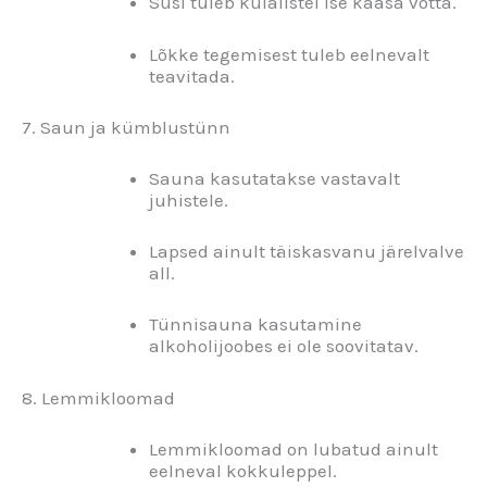
Süsi tuleb külalistel ise kaasa võtta.
Lõkke tegemisest tuleb eelnevalt
teavitada.
7. Saun ja kümblustünn
Sauna kasutatakse vastavalt
juhistele.
Lapsed ainult täiskasvanu järelvalve
all.
Tünnisauna kasutamine
alkoholijoobes ei ole soovitatav.
8. Lemmikloomad
Lemmikloomad on lubatud ainult
eelneval kokkuleppel.