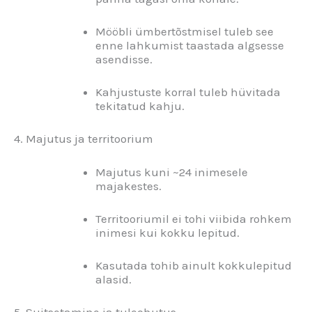
Mööbli ümbertõstmisel tuleb see
enne lahkumist taastada algsesse
asendisse.
Kahjustuste korral tuleb hüvitada
tekitatud kahju.
4. Majutus ja territoorium
Majutus kuni ~24 inimesele
majakestes.
Territooriumil ei tohi viibida rohkem
inimesi kui kokku lepitud.
Kasutada tohib ainult kokkulepitud
alasid.