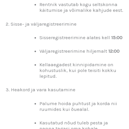
Rentnik vastutab kogu seltskonna
käitumise ja võimalike kahjude eest.
2. Sisse- ja väljaregistreerimine
Sisseregistreerimine alates kell
15:00
Väljaregistreerimine hiljemalt
12:00
Kellaaegadest kinnipidamine on
kohustuslik, kui pole teisiti kokku
lepitud.
3. Heakord ja vara kasutamine
Palume hoida puhtust ja korda nii
ruumides kui õuealal.
Kasutatud nõud tuleb pesta ja
panna tagasi oma kohale.